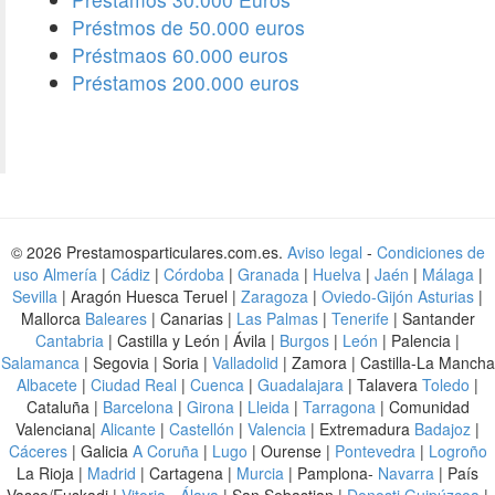
Préstmos de 50.000 euros
Préstmaos 60.000 euros
Préstamos 200.000 euros
© 2026 Prestamosparticulares.com.es.
Aviso legal
-
Condiciones de
uso
Almería
|
Cádiz
|
Córdoba
|
Granada
|
Huelva
|
Jaén
|
Málaga
|
Sevilla
| Aragón Huesca Teruel |
Zaragoza
|
Oviedo-Gijón Asturias
|
Mallorca
Baleares
| Canarias |
Las Palmas
|
Tenerife
| Santander
Cantabria
| Castilla y León | Ávila |
Burgos
|
León
| Palencia |
Salamanca
| Segovia | Soria |
Valladolid
| Zamora | Castilla-La Mancha
Albacete
|
Ciudad Real
|
Cuenca
|
Guadalajara
| Talavera
Toledo
|
Cataluña |
Barcelona
|
Girona
|
Lleida
|
Tarragona
| Comunidad
Valenciana|
Alicante
|
Castellón
|
Valencia
| Extremadura
Badajoz
|
Cáceres
| Galicia
A Coruña
|
Lugo
| Ourense |
Pontevedra
|
Logroño
La Rioja |
Madrid
| Cartagena |
Murcia
| Pamplona-
Navarra
| País