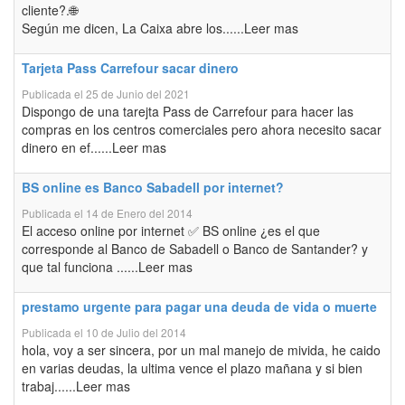
cliente?.🌐
Según me dicen, La Caixa abre los......Leer mas
Tarjeta Pass Carrefour sacar dinero
Publicada el 25 de Junio del 2021
Dispongo de una tarejta Pass de Carrefour para hacer las
compras en los centros comerciales pero ahora necesito sacar
dinero en ef......Leer mas
BS online es Banco Sabadell por internet?
Publicada el 14 de Enero del 2014
El acceso online por internet ✅ BS online ¿es el que
corresponde al Banco de Sabadell o Banco de Santander? y
que tal funciona ......Leer mas
prestamo urgente para pagar una deuda de vida o muerte
Publicada el 10 de Julio del 2014
hola, voy a ser sincera, por un mal manejo de mivida, he caido
en varias deudas, la ultima vence el plazo mañana y si bien
trabaj......Leer mas