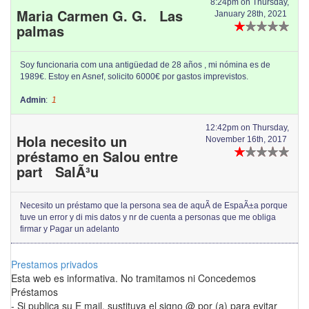
8:24pm on Thursday,
Maria Carmen G. G. Las
January 28th, 2021
palmas
Soy funcionaria com una antigüedad de 28 años , mi nómina es de
1989€. Estoy en Asnef, solicito 6000€ por gastos imprevistos.
Admin
:
1
12:42pm on Thursday,
Hola necesito un
November 16th, 2017
préstamo en Salou entre
part SalÃ³u
Necesito un préstamo que la persona sea de aquÃ­ de EspaÃ±a porque
tuve un error y di mis datos y nr de cuenta a personas que me obliga
firmar y Pagar un adelanto
Prestamos privados
Esta web es informativa. No tramitamos ni Concedemos
Préstamos
- Si publica su E mail, sustituya el signo @ por (a) para evitar