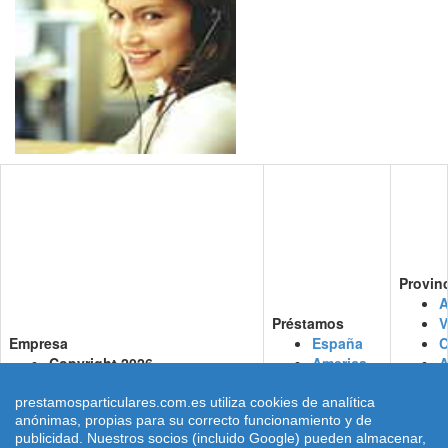
Provin
A
Préstamos
V
Empresa
España
C
Copyright 2026
America
Prestamosparticulares.com.es
Consultas
C
Dimarinternet S.L.
Almería
M
prestamosparticulares.com.es utiliza cookies de analítica
anónimas, propias para su correcto funcionamiento y de
NIF.: B47712542
Cádiz
M
publicidad. Nuestros socios (incluido Google) pueden almacenar,
Aviso legal
Córdoba
N