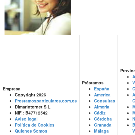
Provin
A
Préstamos
V
Empresa
España
C
Copyright 2026
America
Prestamosparticulares.com.es
Consultas
C
Dimarinternet S.L.
Almería
M
NIF.: B47712542
Cádiz
M
Aviso legal
Córdoba
N
Política de Cookies
Granada
B
Quienes Somos
Málaga
V