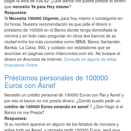
pagar la letra de 536,82. ¿Que Banco me puede prestar el dinero
que
necesito Ya para Hoy mismo
?
Respuesta:
Si
Necesita 100000 Urgente,
para hoy mismo o conseguirlo en
24 horas, Nuestra recomendación es que pida el dinero o
préstamo de 100000 en el Banco donde tenga domiciliada la
nómina y en todo caso preguntar en otros dos bancos de su
ciudad entre los más conocidos como BBVA, Banco Santander,
Bankia, La Caixa, ING, y cuidado con estafadores que se
anuncian en paginas como milanuncios.com etc. No busque el
dinero en Anuncios de Internet.
Consulte en alguna de estas
financieras Online
Préstamos personales de 100000
Euros con Asnef
Necesito un crédito personal de 100000 Euros con Rai y Asnef y
por eso el banco no me presta dinero. ¿Donde puedo pedir un
crédito de 100000 Euros estando en asnef
? ¿Que Hago si el
Banco no me Presta?
Respuesta:
Si su nombre aparece en alguno de los listados de morosos y
sobre todo en Asnef, y necesita pedir 100000 Euros, será muy