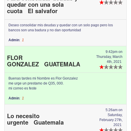
quedar con una sola
cuota El salvafor
Deseo consolidar mis deudas y quedar con un solo pago pero los
bancos son una badura y no dan oportunidad
Admin
:
1
9:42pm on
FLOR
Thursday, March
GONZALEZ GUATEMALA
4th, 2021
Buenas tardes mi Nombre es Flor Gonzalez
me urge un prestamo de Q35, 000.
mi correo es feste
Admin
:
1
5:26am on
Lo necesito
Saturday,
urgente Guatemala
February 27th,
2021