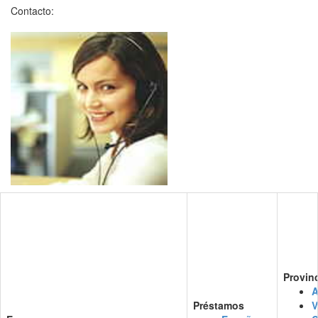
Contacto:
Provin
A
Préstamos
V