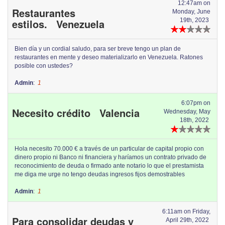
12:47am on
Restaurantes
Monday, June
estilos. Venezuela
19th, 2023
Bien día y un cordial saludo, para ser breve tengo un plan de
restaurantes en mente y deseo materializarlo en Venezuela. Ratones
posible con ustedes?
Admin
:
1
6:07pm on
Necesito crédito Valencia
Wednesday, May
18th, 2022
Hola necesito 70.000 € a través de un particular de capital propio con
dinero propio ni Banco ni financiera y haríamos un contrato privado de
reconocimiento de deuda o firmado ante notario lo que el prestamista
me diga me urge no tengo deudas ingresos fijos demostrables
Admin
:
1
6:11am on Friday,
Para consolidar deudas y
April 29th, 2022