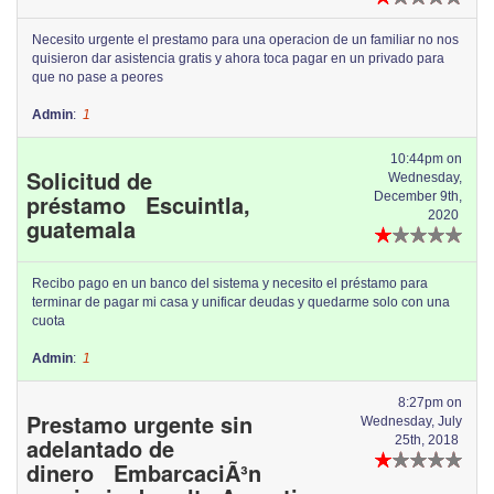
Necesito urgente el prestamo para una operacion de un familiar no nos
quisieron dar asistencia gratis y ahora toca pagar en un privado para
que no pase a peores
Admin
:
1
10:44pm on
Solicitud de
Wednesday,
préstamo Escuintla,
December 9th,
2020
guatemala
Recibo pago en un banco del sistema y necesito el préstamo para
terminar de pagar mi casa y unificar deudas y quedarme solo con una
cuota
Admin
:
1
8:27pm on
Prestamo urgente sin
Wednesday, July
adelantado de
25th, 2018
dinero EmbarcaciÃ³n