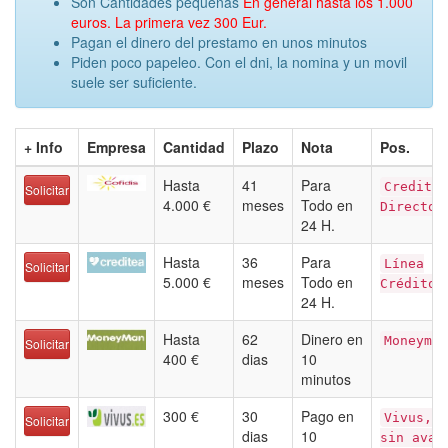
Son Cantidades pequenas
En general hasta los 1.000
euros. La primera vez 300 Eur.
Pagan el dinero del prestamo en unos minutos
Piden poco papeleo. Con el dni, la nomina y un movil
suele ser suficiente.
+ Info
Empresa
Cantidad
Plazo
Nota
Pos.
Hasta
41
Para
Credito
Solicitar
4.000 €
meses
Todo en
Directo
24 H.
Hasta
36
Para
Línea
Solicitar
5.000 €
meses
Todo en
Crédito
24 H.
Hasta
62
Dinero en
Moneyman
Solicitar
400 €
dias
10
minutos
300 €
30
Pago en
Vivus,
Solicitar
dias
10
sin aval