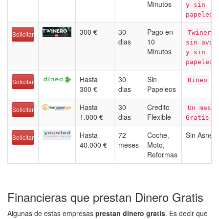
Minutos
y sin
papeleo
300 €
30
Pago en
Twinero,
Solicitar
dias
10
sin aval
Minutos
y sin
papeleo
Hasta
30
Sin
Dineo
Solicitar
300 €
dias
Papeleos
Hasta
30
Credito
Un mes
Solicitar
1.000 €
dias
Flexible
Gratis
Hasta
72
Coche,
Sin Asnef
Solicitar
40.000 €
meses
Moto,
Reformas
Financieras que prestan Dinero Gratis
Algunas de estas empresas
prestan dinero gratis
. Es decir que