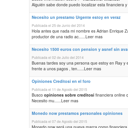
Alguién sabe donde puedo localizar esta financiera y 
Necesito un prestamo Urgente estoy en veraz
Publicada el 25 de Junio del 2014
Hola antes que nada mi nombre es Adrian Enrique Z
productor de una radio ac......Leer mas
Necesito 1500 euros con pension y asnef sin ava
Publicada el 02 de Julio del 2014
Buenas tardes soy una persona que estoy en Ray y e
frente a unos pagos , ten......Leer mas
Opiniones Creditosi en el foro
Publicada el 11 de Agosto del 2015
Busco
opiniones sobre creditosi
financiera online 
Necesito mu......Leer mas
Monedo now prestamos personales opiniones
Publicada el 07 de Agosto del 2015
Monedo now será una nueva marca como financiera o