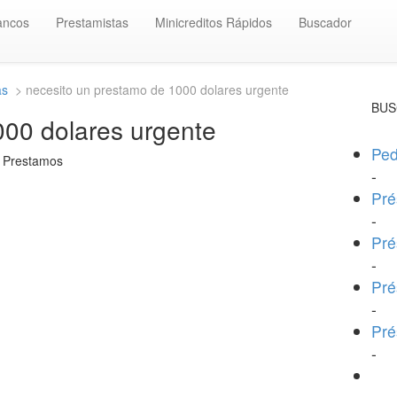
ancos
Prestamistas
Minicreditos Rápidos
Buscador
as
> necesito un prestamo de 1000 dolares urgente
BUS
000 dolares urgente
Ped
n Prestamos
-
Pré
-
Pré
-
Pré
-
Pré
-