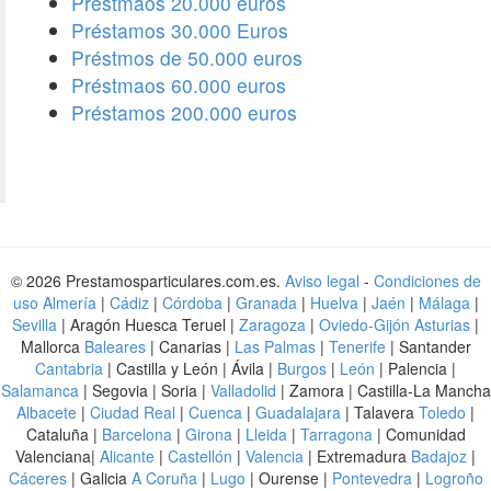
Préstmaos 20.000 euros
Préstamos 30.000 Euros
Préstmos de 50.000 euros
Préstmaos 60.000 euros
Préstamos 200.000 euros
© 2026 Prestamosparticulares.com.es.
Aviso legal
-
Condiciones de
uso
Almería
|
Cádiz
|
Córdoba
|
Granada
|
Huelva
|
Jaén
|
Málaga
|
Sevilla
| Aragón Huesca Teruel |
Zaragoza
|
Oviedo-Gijón Asturias
|
Mallorca
Baleares
| Canarias |
Las Palmas
|
Tenerife
| Santander
Cantabria
| Castilla y León | Ávila |
Burgos
|
León
| Palencia |
Salamanca
| Segovia | Soria |
Valladolid
| Zamora | Castilla-La Mancha
Albacete
|
Ciudad Real
|
Cuenca
|
Guadalajara
| Talavera
Toledo
|
Cataluña |
Barcelona
|
Girona
|
Lleida
|
Tarragona
| Comunidad
Valenciana|
Alicante
|
Castellón
|
Valencia
| Extremadura
Badajoz
|
Cáceres
| Galicia
A Coruña
|
Lugo
| Ourense |
Pontevedra
|
Logroño