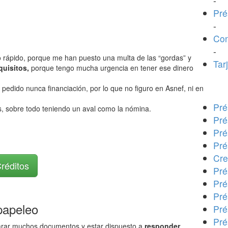
-
Pré
-
Con
-
o rápido, porque me han puesto una multa de las “gordas” y
Tar
quisitos,
porque tengo mucha urgencia en tener ese dinero
pedido nunca financiación, por lo que no figuro en Asnef, ni en
Pré
s, sobre todo teniendo un aval como la nómina.
Pré
Pré
Pré
Cre
Créditos
Pré
Pré
Pré
 papeleo
Pré
Pré
eparar muchos documentos y estar dispuesto a
responder