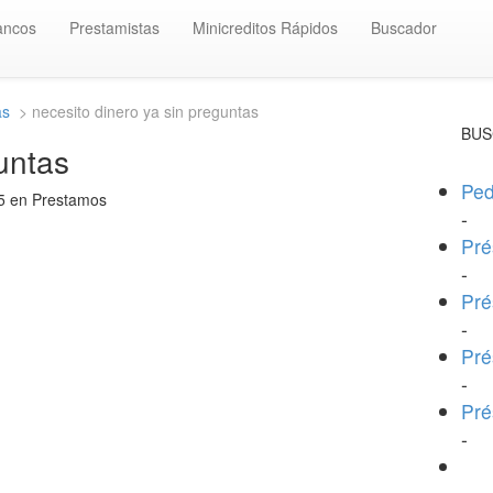
ancos
Prestamistas
Minicreditos Rápidos
Buscador
as
> necesito dinero ya sin preguntas
BUS
untas
Ped
15 en Prestamos
-
Pré
-
Pré
-
Pré
-
Pré
-