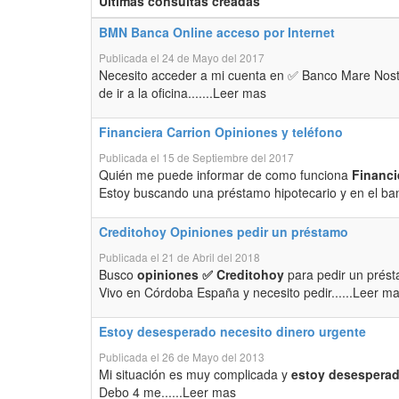
Últimas consultas creadas
BMN Banca Online acceso por Internet
Publicada el 24 de Mayo del 2017
Necesito acceder a mi cuenta en ✅ Banco Mare Nost
de ir a la oficina.......Leer mas
Financiera Carrion Opiniones y teléfono
Publicada el 15 de Septiembre del 2017
Quién me puede informar de como funciona
Financi
Estoy buscando una préstamo hipotecario y en el ban
Creditohoy Opiniones pedir un préstamo
Publicada el 21 de Abril del 2018
Busco
opiniones ✅ Creditohoy
para pedir un prést
Vivo en Córdoba España y necesito pedir......Leer m
Estoy desesperado necesito dinero urgente
Publicada el 26 de Mayo del 2013
Mi situación es muy complicada y
estoy desesperado
Debo 4 me......Leer mas