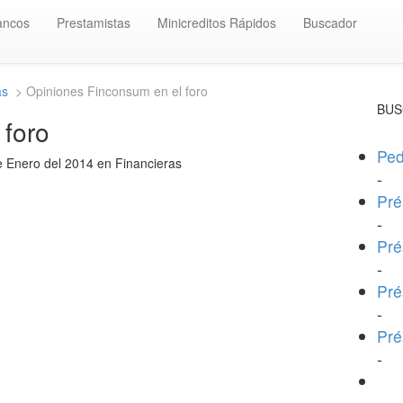
ancos
Prestamistas
Minicreditos Rápidos
Buscador
as
> Opiniones Finconsum en el foro
BUS
 foro
Ped
e Enero del 2014 en Financieras
-
Pré
-
Pré
-
Pré
-
Pré
-