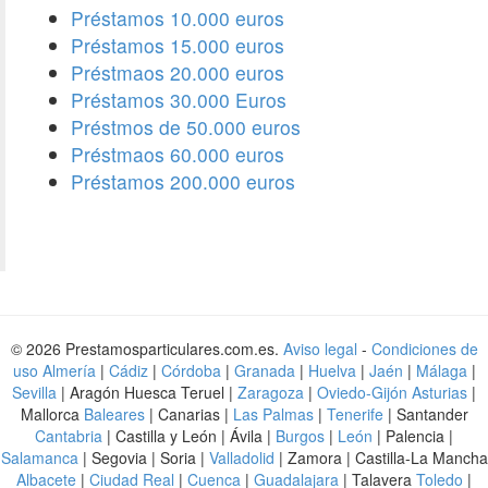
Préstamos 10.000 euros
Préstamos 15.000 euros
Préstmaos 20.000 euros
Préstamos 30.000 Euros
Préstmos de 50.000 euros
Préstmaos 60.000 euros
Préstamos 200.000 euros
© 2026 Prestamosparticulares.com.es.
Aviso legal
-
Condiciones de
uso
Almería
|
Cádiz
|
Córdoba
|
Granada
|
Huelva
|
Jaén
|
Málaga
|
Sevilla
| Aragón Huesca Teruel |
Zaragoza
|
Oviedo-Gijón Asturias
|
Mallorca
Baleares
| Canarias |
Las Palmas
|
Tenerife
| Santander
Cantabria
| Castilla y León | Ávila |
Burgos
|
León
| Palencia |
Salamanca
| Segovia | Soria |
Valladolid
| Zamora | Castilla-La Mancha
Albacete
|
Ciudad Real
|
Cuenca
|
Guadalajara
| Talavera
Toledo
|