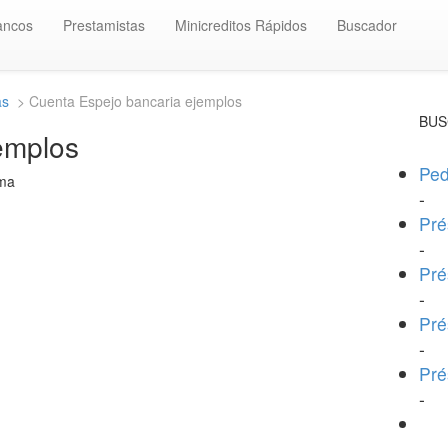
ancos
Prestamistas
Minicreditos Rápidos
Buscador
as
> Cuenta Espejo bancaria ejemplos
BUS
emplos
Ped
ema
-
Pré
-
Pré
-
Pré
-
Pré
-