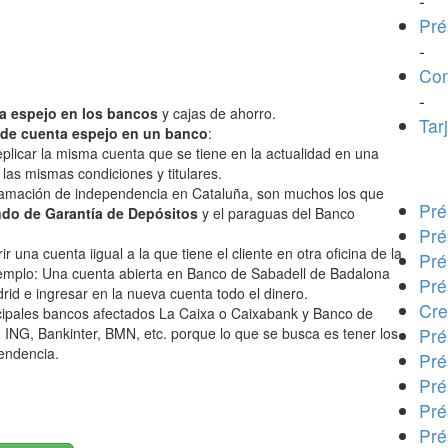
-
Pré
-
Con
-
a espejo en los bancos
y cajas de ahorro.
Tar
de cuenta espejo en un banco
:
plicar la misma cuenta que se tiene en la actualidad en una
las mismas condiciones y titulares.
oclamación de independencia en Cataluña, son muchos los que
Pré
do de Garantía de Depósitos
y el paraguas del Banco
Pré
r una cuenta iigual a la que tiene el cliente en otra oficina de la
Pré
jemplo: Una cuenta abierta en Banco de Sabadell de Badalona
Pré
rid e ingresar en la nueva cuenta todo el dinero.
Cre
incipales bancos afectados La Caixa o Caixabank y Banco de
ING, Bankinter, BMN, etc. porque lo que se busca es tener los
Pré
pendencia.
Pré
Pré
Pré
Pré