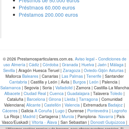
Préstmos de 50.000 euros
Préstmaos 60.000 euros
Préstamos 200.000 euros
© 2026 Prestamosparticulares.com.es.
Aviso legal
-
Condiciones de
uso
Almería
|
Cádiz
|
Córdoba
|
Granada
|
Huelva
|
Jaén
|
Málaga
|
Sevilla
| Aragón Huesca Teruel |
Zaragoza
|
Oviedo-Gijón Asturias
|
Mallorca
Baleares
| Canarias |
Las Palmas
|
Tenerife
| Santander
Cantabria
| Castilla y León | Ávila |
Burgos
|
León
| Palencia |
Salamanca
| Segovia | Soria |
Valladolid
| Zamora | Castilla-La Mancha
Albacete
|
Ciudad Real
|
Cuenca
|
Guadalajara
| Talavera
Toledo
|
Cataluña |
Barcelona
|
Girona
|
Lleida
|
Tarragona
| Comunidad
Valenciana|
Alicante
|
Castellón
|
Valencia
| Extremadura
Badajoz
|
Cáceres
| Galicia
A Coruña
|
Lugo
| Ourense |
Pontevedra
|
Logroño
La Rioja |
Madrid
| Cartagena |
Murcia
| Pamplona-
Navarra
| País
Vasco/Euskadi |
Vitoria - Álava
| San Sebastian |
Donosti Guipúzcoa
|
Bilbao-Vizcaya
| |
Argentina
|
Ecuador
|
Mexico
|
Chile
,
Perú
, Bolivia,