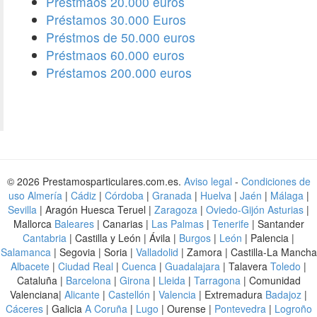
Préstmaos 20.000 euros
Préstamos 30.000 Euros
Préstmos de 50.000 euros
Préstmaos 60.000 euros
Préstamos 200.000 euros
© 2026 Prestamosparticulares.com.es.
Aviso legal
-
Condiciones de
uso
Almería
|
Cádiz
|
Córdoba
|
Granada
|
Huelva
|
Jaén
|
Málaga
|
Sevilla
| Aragón Huesca Teruel |
Zaragoza
|
Oviedo-Gijón Asturias
|
Mallorca
Baleares
| Canarias |
Las Palmas
|
Tenerife
| Santander
Cantabria
| Castilla y León | Ávila |
Burgos
|
León
| Palencia |
Salamanca
| Segovia | Soria |
Valladolid
| Zamora | Castilla-La Mancha
Albacete
|
Ciudad Real
|
Cuenca
|
Guadalajara
| Talavera
Toledo
|
Cataluña |
Barcelona
|
Girona
|
Lleida
|
Tarragona
| Comunidad
Valenciana|
Alicante
|
Castellón
|
Valencia
| Extremadura
Badajoz
|
Cáceres
| Galicia
A Coruña
|
Lugo
| Ourense |
Pontevedra
|
Logroño