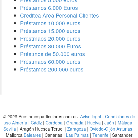
Préstamos 6.000 Euros
Creditea Area Personal Clientes
Préstamos 10.000 euros
Préstamos 15.000 euros
Préstmaos 20.000 euros
Préstamos 30.000 Euros
Préstmos de 50.000 euros
Préstmaos 60.000 euros
Préstamos 200.000 euros
© 2026 Prestamosparticulares.com.es.
Aviso legal
-
Condiciones de
uso
Almería
|
Cádiz
|
Córdoba
|
Granada
|
Huelva
|
Jaén
|
Málaga
|
Sevilla
| Aragón Huesca Teruel |
Zaragoza
|
Oviedo-Gijón Asturias
|
Mallorca
Baleares
| Canarias |
Las Palmas
|
Tenerife
| Santander