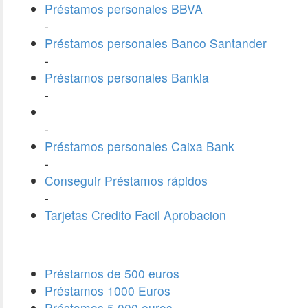
Préstamos personales BBVA
-
Préstamos personales Banco Santander
-
Préstamos personales Bankia
-
-
Préstamos personales Caixa Bank
-
Conseguir Préstamos rápidos
-
Tarjetas Credito Facil Aprobacion
Préstamos de 500 euros
Préstamos 1000 Euros
Préstamos 5.000 euros