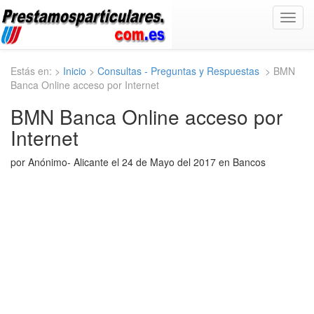
Toggl
navig
Estás en: >
Inicio
>
Consultas - Preguntas y Respuestas
> BMN
Banca Online acceso por Internet
BMN Banca Online acceso por
Internet
por Anónimo- Alicante el 24 de Mayo del 2017 en Bancos