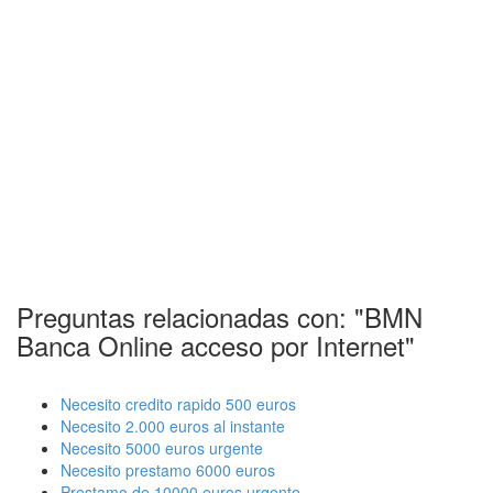
Preguntas relacionadas con: "BMN
Banca Online acceso por Internet"
Necesito credito rapido 500 euros
Necesito 2.000 euros al instante
Necesito 5000 euros urgente
Necesito prestamo 6000 euros
Prestamo de 10000 euros urgente