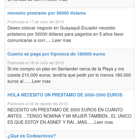
necesito prestamo por 50000 dolares
Publicada el 17 de Julio del 2013
Deseo colocar negocio en Guayaquil-Ecuador necesito
préstamo por 50000 dólares para pagarlos en 5 años favor
comunicarse a corr......Leer mas
Cuanto se paga por hipoteca de 180000 euros
Publicada el 18 de Julio del 2013
Si me compro un piso en Santander cerca de la Playa y me
cuesta 210.000 euros, tendría que pedir por lo menos 180.000
euros al ......Leer mas
HOLA NECESITO UN PRESTAMO DE 3000-3500 EUROS
Publicada el 05 de Agosto del 2013
NECESITO UN PRESTAMO DE 3500 EUROS EN CUANTO
ANTES ...TENGO NOMINA Y MI MUJER TAMBIEN...EL UNICO
ES QUE ESTOY EN ASNEF Y RAI...MAS......Leer mas
¿Que es Codeactivos?