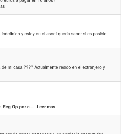
00 euros a pagar en 10 años?
mas
ndefinido y estoy en el asnef queria saber si es posible
de mi casa.???? Actualmente resido en el extranjero y
to
Reg Op por c......Leer mas