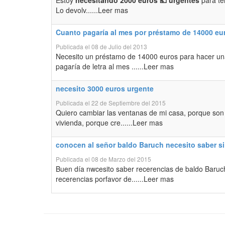
Estoy
necesitando 2000 euros 💶 urgentes
para te
Lo devolv......Leer mas
Cuanto pagaría al mes por préstamo de 14000 eu
Publicada el 08 de Julio del 2013
Necesito un préstamo de 14000 euros para hacer u
pagaría de letra al mes ......Leer mas
necesito 3000 euros urgente
Publicada el 22 de Septiembre del 2015
Quiero cambiar las ventanas de mi casa, porque son v
vivienda, porque cre......Leer mas
conocen al señor baldo Baruch necesito saber si
Publicada el 08 de Marzo del 2015
Buen día nwcesito saber recerencias de baldo Baru
recerencias porfavor de......Leer mas