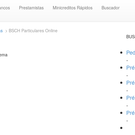
ancos
Prestamistas
Minicreditos Rápidos
Buscador
as
> BSCH Particulares Online
BUS
Ped
tema
-
Pré
-
Pré
-
Pré
-
Pré
-