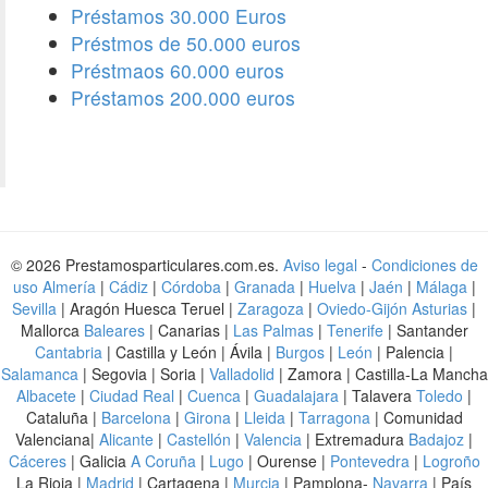
Préstamos 30.000 Euros
Préstmos de 50.000 euros
Préstmaos 60.000 euros
Préstamos 200.000 euros
© 2026 Prestamosparticulares.com.es.
Aviso legal
-
Condiciones de
uso
Almería
|
Cádiz
|
Córdoba
|
Granada
|
Huelva
|
Jaén
|
Málaga
|
Sevilla
| Aragón Huesca Teruel |
Zaragoza
|
Oviedo-Gijón Asturias
|
Mallorca
Baleares
| Canarias |
Las Palmas
|
Tenerife
| Santander
Cantabria
| Castilla y León | Ávila |
Burgos
|
León
| Palencia |
Salamanca
| Segovia | Soria |
Valladolid
| Zamora | Castilla-La Mancha
Albacete
|
Ciudad Real
|
Cuenca
|
Guadalajara
| Talavera
Toledo
|
Cataluña |
Barcelona
|
Girona
|
Lleida
|
Tarragona
| Comunidad
Valenciana|
Alicante
|
Castellón
|
Valencia
| Extremadura
Badajoz
|
Cáceres
| Galicia
A Coruña
|
Lugo
| Ourense |
Pontevedra
|
Logroño
La Rioja |
Madrid
| Cartagena |
Murcia
| Pamplona-
Navarra
| País