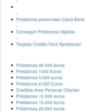
-
-
Préstamos personales Caixa Bank
-
Conseguir Préstamos rápidos
-
Tarjetas Credito Facil Aprobacion
Préstamos de 500 euros
Préstamos 1000 Euros
Préstamos 5.000 euros
Préstamos 6.000 Euros
Creditea Area Personal Clientes
Préstamos 10.000 euros
Préstamos 15.000 euros
Préstmaos 20.000 euros