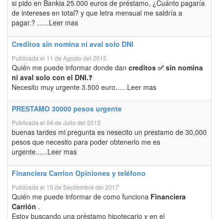
si pido en Bankia 25.000 euros de préstamo, ¿Cuánto pagaría
de intereses en total? y que letra mensual me saldría a
pagar.? ......Leer mas
Creditos sin nomina ni aval solo DNI
Publicada el 11 de Agosto del 2015
Quién me puede informar donde dan
creditos ✅ sin nomina
ni aval solo con el DNI.
❓
Necesito muy urgente 3.500 euro......Leer mas
PRESTAMO 30000 pesos urgente
Publicada el 04 de Julio del 2013
buenas tardes mi pregunta es nesecito un prestamo de 30,000
pesos que necesito para poder obtenerlo me es
urgente......Leer mas
Financiera Carrion Opiniones y teléfono
Publicada el 15 de Septiembre del 2017
Quién me puede informar de como funciona
Financiera
Carrión
.
Estoy buscando una préstamo hipotecario y en el