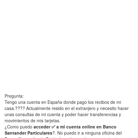
Pregunta:
Tengo una cuenta en España donde pago los recibos de mi
casa.???? Actualmente resido en el extranjero y necesito hacer
unas consultas de mi cuenta y poder hacer transferencias y
movimientos de mis tarjetas.
¿Como puedo
acceder ✅ a mi cuenta online en Banco
Santander Particulares
?. No puedo ir a ninguna oficina del