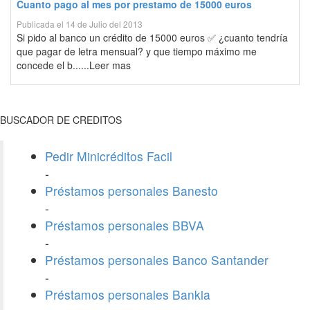
Cuanto pago al mes por prestamo de 15000 euros
Publicada el 14 de Julio del 2013
Si pido al banco un crédito de 15000 euros ✅ ¿cuanto tendría
que pagar de letra mensual? y que tiempo máximo me
concede el b......Leer mas
BUSCADOR DE CREDITOS
Pedir Minicréditos Facil
-
Préstamos personales Banesto
-
Préstamos personales BBVA
-
Préstamos personales Banco Santander
-
Préstamos personales Bankia