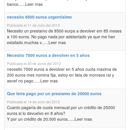
banco......Leer mas
necesito 8500 euros urgentisimo
Publicada el 11 de Julio del 2013
Necesito un prestamo de 8500 eurps a devolver em 85 meses
a 100 euros. No pago nada por adelantado ya que me han
estafado.muchas v......Leer mas
Necesito 7000 euros a devolver en 5 años
Publicada el 30 de Junio del 2013
necesito 7000 euros a devolver en 5 años cuota maxima de
200 euros mes nomina fija, estoy en lista de morosos rai y
asnef no pago......Leer mas
Que letra pago por un prestamo de 25000 euros
Publicada el 14 de Julio del 2013
Cuanto pagaría de cuota mensual por un crédito de 25000
euros si lo devuelvo en 8 años?
Y por un crédito de 20.000 euros......Leer mas