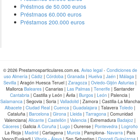
Préstmos de 50.000 euros
Préstmaos 60.000 euros
Préstamos 200.000 euros
© 2026 Prestamosparticulares.com.es.
Aviso legal
-
Condiciones de
uso
Almería
|
Cádiz
|
Córdoba
|
Granada
|
Huelva
|
Jaén
|
Málaga
|
Sevilla
| Aragón Huesca Teruel |
Zaragoza
|
Oviedo-Gijón Asturias
|
Mallorca
Baleares
| Canarias |
Las Palmas
|
Tenerife
| Santander
Cantabria
| Castilla y León | Ávila |
Burgos
|
León
| Palencia |
Salamanca
| Segovia | Soria |
Valladolid
| Zamora | Castilla-La Mancha
Albacete
|
Ciudad Real
|
Cuenca
|
Guadalajara
| Talavera
Toledo
|
Cataluña |
Barcelona
|
Girona
|
Lleida
|
Tarragona
| Comunidad
Valenciana|
Alicante
|
Castellón
|
Valencia
| Extremadura
Badajoz
|
Cáceres
| Galicia
A Coruña
|
Lugo
| Ourense |
Pontevedra
|
Logroño
La Rioja |
Madrid
| Cartagena |
Murcia
| Pamplona-
Navarra
| País
Vasco/Euskadi |
Vitoria - Álava
| San Sebastian |
Donosti Guipúzcoa
|