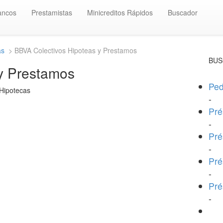
ancos
Prestamistas
Minicreditos Rápidos
Buscador
as
> BBVA Colectivos Hipoteas y Prestamos
BUS
y Prestamos
Ped
 Hipotecas
-
Pré
-
Pré
-
Pré
-
Pré
-