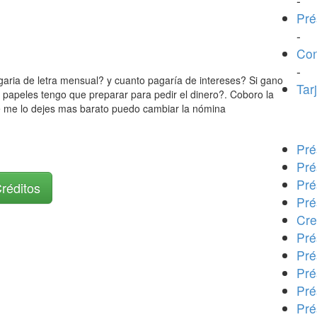
-
Pré
-
Con
-
garia de letra mensual? y cuanto pagaría de intereses? Si gano
Tar
 papeles tengo que preparar para pedir el dinero?. Coboro la
e me lo dejes mas barato puedo cambiar la nómina
Pré
Pré
Pré
Créditos
Pré
Cre
Pré
Pré
Pré
Pré
Pré