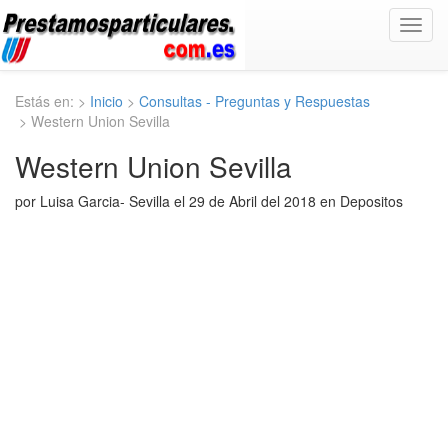
Toggl
navig
Estás en: >
Inicio
>
Consultas - Preguntas y Respuestas
> Western Union Sevilla
Western Union Sevilla
por Luisa Garcia- Sevilla el 29 de Abril del 2018 en Depositos