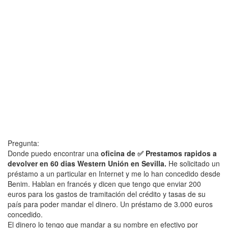
Pregunta:
Donde puedo encontrar una
oficina de ✅ Prestamos rapidos a
devolver en 60 dias Western Unión en Sevilla.
He solicitado un
préstamo a un particular en Internet y me lo han concedido desde
Benim. Hablan en francés y dicen que tengo que enviar 200
euros para los gastos de tramitación del crédito y tasas de su
país para poder mandar el dinero. Un préstamo de 3.000 euros
concedido.
El dinero lo tengo que mandar a su nombre en efectivo por