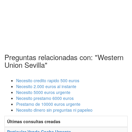
Preguntas relacionadas con: "Western
Union Sevilla"
Necesito credito rapido 500 euros
Necesito 2.000 euros al instante
Necesito 5000 euros urgente
Necesito prestamo 6000 euros
Prestamo de 10000 euros urgente
Necesito dinero sin preguntas ni papeleo
Últimas consultas creadas
Particular Vende Coche Urgente