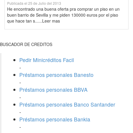
Publicada el 25 de Julio del 2013
He encontrado una buena oferta pra comprar un piso en un
buen barrio de Sevilla y me piden 130000 euros por el piso
que hace tan s......Leer mas
BUSCADOR DE CREDITOS
Pedir Minicréditos Facil
-
Préstamos personales Banesto
-
Préstamos personales BBVA
-
Préstamos personales Banco Santander
-
Préstamos personales Bankia
-