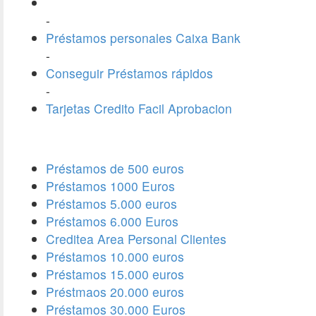
-
Préstamos personales Caixa Bank
-
Conseguir Préstamos rápidos
-
Tarjetas Credito Facil Aprobacion
Préstamos de 500 euros
Préstamos 1000 Euros
Préstamos 5.000 euros
Préstamos 6.000 Euros
Creditea Area Personal Clientes
Préstamos 10.000 euros
Préstamos 15.000 euros
Préstmaos 20.000 euros
Préstamos 30.000 Euros