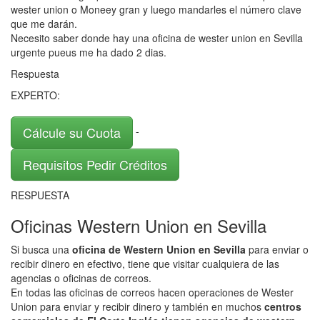
wester union o Moneey gran y luego mandarles el número clave
que me darán.
Necesito saber donde hay una oficina de wester union en Sevilla
urgente pueus me ha dado 2 dias.
Respuesta
EXPERTO:
Cálcule su Cuota
-
Requisitos Pedir Créditos
RESPUESTA
Oficinas Western Union en Sevilla
Si busca una
oficina de Western Union en Sevilla
para enviar o
recibir dinero en efectivo, tiene que visitar cualquiera de las
agencias o oficinas de correos.
En todas las oficinas de correos hacen operaciones de Wester
Union para enviar y recibir dinero y también en muchos
centros