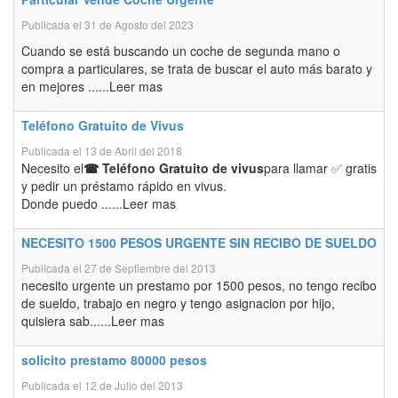
Publicada el 31 de Agosto del 2023
Cuando se está buscando un coche de segunda mano o
compra a particulares, se trata de buscar el auto más barato y
en mejores ......Leer mas
Teléfono Gratuito de Vivus
Publicada el 13 de Abril del 2018
Necesito el
☎ Teléfono Gratuito de vivus
para llamar ✅ gratis
y pedir un préstamo rápido en vivus.
Donde puedo ......Leer mas
NECESITO 1500 PESOS URGENTE SIN RECIBO DE SUELDO
Publicada el 27 de Septiembre del 2013
necesito urgente un prestamo por 1500 pesos, no tengo recibo
de sueldo, trabajo en negro y tengo asignacion por hijo,
quisiera sab......Leer mas
solicito prestamo 80000 pesos
Publicada el 12 de Julio del 2013