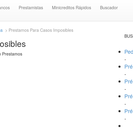
ancos
Prestamistas
Minicreditos Rápidos
Buscador
as
> Prestamos Para Casos Imposibles
BUS
osibles
Ped
en Prestamos
-
Pré
-
Pré
-
Pré
-
Pré
-