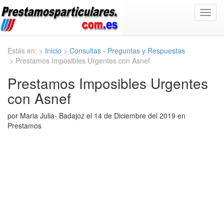
Toggl
navig
Estás en: >
Inicio
>
Consultas - Preguntas y Respuestas
> Prestamos Imposibles Urgentes con Asnef
Prestamos Imposibles Urgentes
con Asnef
por Maria Julia- Badajoz el 14 de Diciembre del 2019 en
Prestamos