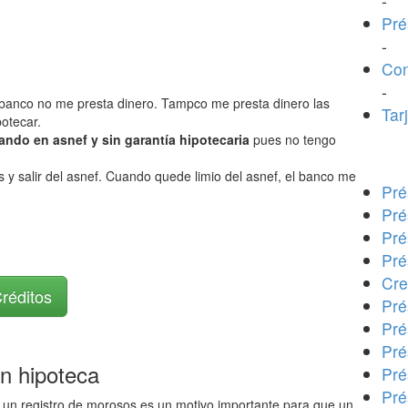
-
Pré
-
Con
-
el banco no me presta dinero. Tampco me presta dinero las
Tar
potecar.
ndo en asnef y sin garantía hipotecaria
pues no tengo
y salir del asnef. Cuando quede limio del asnef, el banco me
Pré
Pré
Pré
Pré
Cre
Créditos
Pré
Pré
Pré
n hipoteca
Pré
Pré
un registro de morosos es un motivo importante para que un