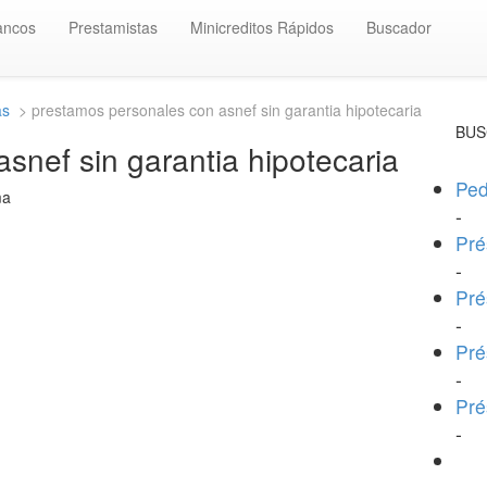
ancos
Prestamistas
Minicreditos Rápidos
Buscador
as
> prestamos personales con asnef sin garantia hipotecaria
BUS
snef sin garantia hipotecaria
Ped
ma
-
Pré
-
Pré
-
Pré
-
Pré
-