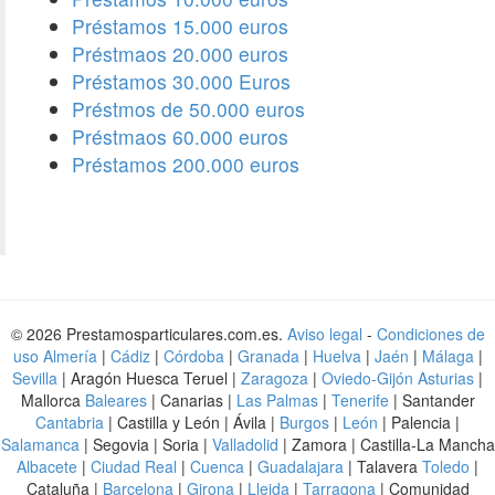
Préstamos 15.000 euros
Préstmaos 20.000 euros
Préstamos 30.000 Euros
Préstmos de 50.000 euros
Préstmaos 60.000 euros
Préstamos 200.000 euros
© 2026 Prestamosparticulares.com.es.
Aviso legal
-
Condiciones de
uso
Almería
|
Cádiz
|
Córdoba
|
Granada
|
Huelva
|
Jaén
|
Málaga
|
Sevilla
| Aragón Huesca Teruel |
Zaragoza
|
Oviedo-Gijón Asturias
|
Mallorca
Baleares
| Canarias |
Las Palmas
|
Tenerife
| Santander
Cantabria
| Castilla y León | Ávila |
Burgos
|
León
| Palencia |
Salamanca
| Segovia | Soria |
Valladolid
| Zamora | Castilla-La Mancha
Albacete
|
Ciudad Real
|
Cuenca
|
Guadalajara
| Talavera
Toledo
|
Cataluña |
Barcelona
|
Girona
|
Lleida
|
Tarragona
| Comunidad