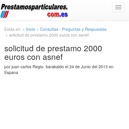
Toggl
navig
Estás en: >
Inicio
>
Consultas - Preguntas y Respuestas
> solicitud de prestamo 2000 euros con asnef
solicitud de prestamo 2000
euros con asnef
por juan carlos Regio- barakaldo el 24 de Junio del 2013 en
Espana