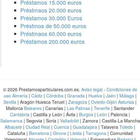
Préstamos 15.000 euros
Préstmaos 20.000 euros
Préstamos 30.000 Euros
Préstmos de 50.000 euros
Préstmaos 60.000 euros
Préstamos 200.000 euros
© 2026 Prestamosparticulares.com.es.
Aviso legal
-
Condiciones de
uso
Almería
|
Cádiz
|
Córdoba
|
Granada
|
Huelva
|
Jaén
|
Málaga
|
Sevilla
| Aragón Huesca Teruel |
Zaragoza
|
Oviedo-Gijón Asturias
|
Mallorca
Baleares
| Canarias |
Las Palmas
|
Tenerife
| Santander
Cantabria
| Castilla y León | Ávila |
Burgos
|
León
| Palencia |
Salamanca
| Segovia | Soria |
Valladolid
| Zamora | Castilla-La Mancha
Albacete
|
Ciudad Real
|
Cuenca
|
Guadalajara
| Talavera
Toledo
|
Cataluña |
Barcelona
|
Girona
|
Lleida
|
Tarragona
| Comunidad
Valenciana|
Alicante
|
Castellón
|
Valencia
| Extremadura
Badajoz
|