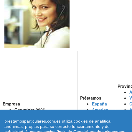
Provin
A
Préstamos
V
Empresa
España
C
Copyright 2026
America
Prestamosparticulares.com.es
Consultas
C
Dimarinternet S.L.
Almería
M
prestamosparticulares.com.es utiliza cookies de analítica
anónimas, propias para su correcto funcionamiento y de
NIF.: B47712542
Cádiz
M
publicidad. Nuestros socios (incluido Google) pueden almacenar,