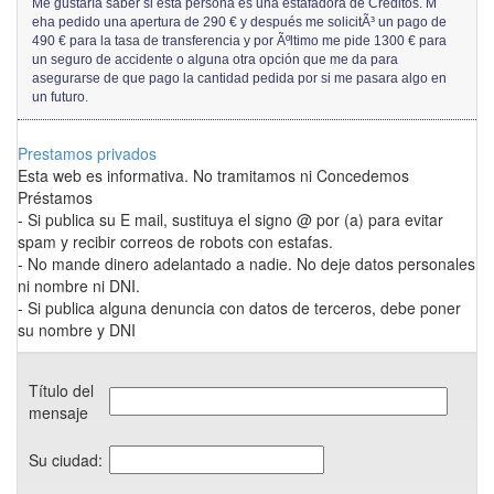
Me gustaría saber si esta persona es una estafadora de Créditos. M
eha pedido una apertura de 290 € y después me solicitÃ³ un pago de
490 € para la tasa de transferencia y por Ãºltimo me pide 1300 € para
un seguro de accidente o alguna otra opción que me da para
asegurarse de que pago la cantidad pedida por si me pasara algo en
un futuro.
Prestamos privados
Esta web es informativa. No tramitamos ni Concedemos
Préstamos
- Si publica su E mail, sustituya el signo @ por (a) para evitar
spam y recibir correos de robots con estafas.
- No mande dinero adelantado a nadie. No deje datos personales
ni nombre ni DNI.
- Si publica alguna denuncia con datos de terceros, debe poner
su nombre y DNI
Título del
mensaje
Su ciudad: