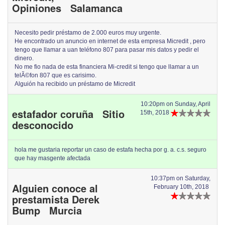
Opiniones Salamanca
Necesito pedir préstamo de 2.000 euros muy urgente.
He encontrado un anuncio en internet de esta empresa Micredit , pero
tengo que llamar a uan teléfono 807 para pasar mis datos y pedir el
dinero.
No me fio nada de esta financiera Mi-credit si tengo que llamar a un
telÃ©fon 807 que es carisimo.
Alguión ha recibido un préstamo de Micredit
10:20pm on Sunday, April
estafador coruña Sitio
15th, 2018
desconocido
hola me gustaria reportar un caso de estafa hecha por g. a. c.s. seguro
que hay masgente afectada
10:37pm on Saturday,
Alguien conoce al
February 10th, 2018
prestamista Derek
Bump Murcia