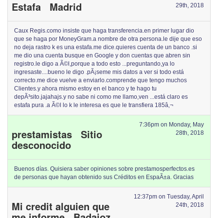
Estafa Madrid
29th, 2018
Caux Regis.como insiste que haga transferencia.en primer lugar dio
que se haga por MoneyGram.a nombre de otra persona.le dije que eso
no deja rastro k es una estafa.me dice.quieres cuenta de un banco .si
me dio una cuenta busque en Google y don cuentas que abren sin
registro.le digo a Ã©l,porque a todo esto ...preguntando,ya lo
ingresaste....bueno le digo .pÃ¡seme mis datos a ver si todo está
correcto.me dice vuelve a enviarlo.comprende que tengo muchos
Clientes.y ahora mismo estoy en el banco y te hago tu
depÃ³sito.jajahajs.y no sabe ni como me llamo,ven ...está claro es
estafa pura .a Ã©l lo k le interesa es que le transfiera 185â‚¬
7:36pm on Monday, May
prestamistas Sitio
28th, 2018
desconocido
Buenos días. Quisiera saber opiniones sobre prestamosperfectos.es
de personas que hayan obtenido sus Créditos en EspaÃ±a. Gracias
12:37pm on Tuesday, April
Mi credit alguien que
24th, 2018
me informe Badajoz