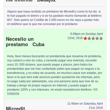
Alguno que haya recibido un préstamo de Micredit y como le ha ido. si
le han pagado el dinero y si se ha gastado mucho llamando al teléfono
807. Solo quiero un Crédito de 2.000 euros no me vaya a gastar más
en teléfono que lo que me concedan por el préstamo
6:08pm on Sunday, April
Necesito un
22nd, 2018
prestamo Cuba
Hola, llevo meses buscando un prestamista que resuelva mi problema,
soy cubano y vivo en cuba, y necesito pagar una vivienda, necesito
unos 10, 000 dolares, que puedo pagar a plazos, pero todos los
prestamistas que me han contactado piden que pague un seguro o la
transferencia, y no estoy de acuerdo, en muchos casos son estafas, por
favor si tu que lees este anuncio puedes ayudarme me informas, pero
no pago nada por adelantado, soy una persona seria que vive de su
trabajo y tengo mi propio negocio en internet, y puedo pagar el
prestamo 100% y con intereses. mi email reynaldocom telefono +53
5358326
11:48am on Saturday, April
Micredit,
21st, 2018