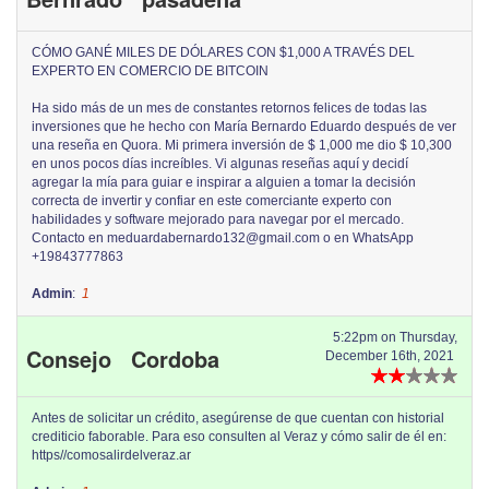
CÓMO GANÉ MILES DE DÓLARES CON $1,000 A TRAVÉS DEL
EXPERTO EN COMERCIO DE BITCOIN
Ha sido más de un mes de constantes retornos felices de todas las
inversiones que he hecho con María Bernardo Eduardo después de ver
una reseña en Quora. Mi primera inversión de $ 1,000 me dio $ 10,300
en unos pocos días increíbles. Vi algunas reseñas aquí y decidí
agregar la mía para guiar e inspirar a alguien a tomar la decisión
correcta de invertir y confiar en este comerciante experto con
habilidades y software mejorado para navegar por el mercado.
Contacto en meduardabernardo132@gmail.com o en WhatsApp
+19843777863
Admin
:
1
5:22pm on Thursday,
Consejo Cordoba
December 16th, 2021
Antes de solicitar un crédito, asegúrense de que cuentan con historial
crediticio faborable. Para eso consulten al Veraz y cómo salir de él en:
https//comosalirdelveraz.ar