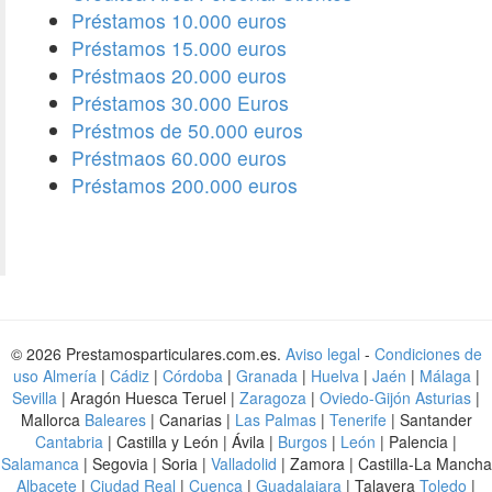
Préstamos 10.000 euros
Préstamos 15.000 euros
Préstmaos 20.000 euros
Préstamos 30.000 Euros
Préstmos de 50.000 euros
Préstmaos 60.000 euros
Préstamos 200.000 euros
© 2026 Prestamosparticulares.com.es.
Aviso legal
-
Condiciones de
uso
Almería
|
Cádiz
|
Córdoba
|
Granada
|
Huelva
|
Jaén
|
Málaga
|
Sevilla
| Aragón Huesca Teruel |
Zaragoza
|
Oviedo-Gijón Asturias
|
Mallorca
Baleares
| Canarias |
Las Palmas
|
Tenerife
| Santander
Cantabria
| Castilla y León | Ávila |
Burgos
|
León
| Palencia |
Salamanca
| Segovia | Soria |
Valladolid
| Zamora | Castilla-La Mancha
Albacete
|
Ciudad Real
|
Cuenca
|
Guadalajara
| Talavera
Toledo
|