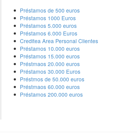
Préstamos de 500 euros
Préstamos 1000 Euros
Préstamos 5.000 euros
Préstamos 6.000 Euros
Creditea Area Personal Clientes
Préstamos 10.000 euros
Préstamos 15.000 euros
Préstmaos 20.000 euros
Préstamos 30.000 Euros
Préstmos de 50.000 euros
Préstmaos 60.000 euros
Préstamos 200.000 euros