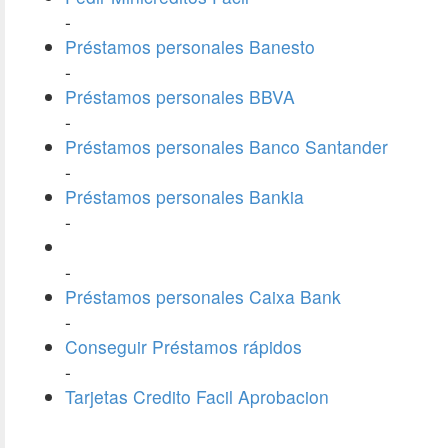
-
Préstamos personales Banesto
-
Préstamos personales BBVA
-
Préstamos personales Banco Santander
-
Préstamos personales Bankia
-
-
Préstamos personales Caixa Bank
-
Conseguir Préstamos rápidos
-
Tarjetas Credito Facil Aprobacion