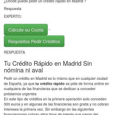
¿Donde puedo pedir un crédito rápido en Madrid ?
Respuesta
EXPERTO:
Cálcule su Cuota
-
Requisitos Pedir Créditos
RESPUESTA
Tu Crédito Rápido en Madrid Sin
nómina ni aval
Pedir un crédito en Madrid es lo mismo que en cualquier ciudad
de España, ya que
tu crédito rápido
se pide de forma online en
cualquiera de las financieras que se dedican a conceder
préstamos urgentes
En este tipo de créditos en la primera operación solo conceden
300 euros y en algunas de las financieras son gratis y no cobran
intereses la primera vez. Sin embargo en las siguientes
financiaciones cobran altos tipos de interés que pasan del