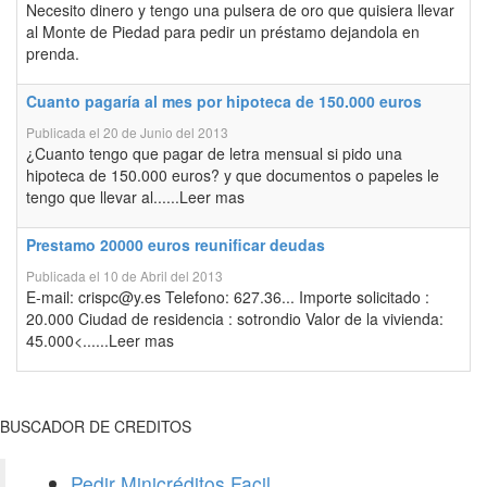
Necesito dinero y tengo una pulsera de oro que quisiera llevar
al Monte de Piedad para pedir un préstamo dejandola en
prenda.
Cuanto pagaría al mes por hipoteca de 150.000 euros
Publicada el 20 de Junio del 2013
¿Cuanto tengo que pagar de letra mensual si pido una
hipoteca de 150.000 euros? y que documentos o papeles le
tengo que llevar al......Leer mas
Prestamo 20000 euros reunificar deudas
Publicada el 10 de Abril del 2013
E-mail: crispc@y.es Telefono: 627.36... Importe solicitado :
20.000 Ciudad de residencia : sotrondio Valor de la vivienda:
45.000<......Leer mas
BUSCADOR DE CREDITOS
Pedir Minicréditos Facil