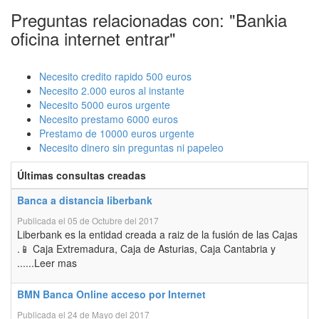
Preguntas relacionadas con: "Bankia
oficina internet entrar"
Necesito credito rapido 500 euros
Necesito 2.000 euros al instante
Necesito 5000 euros urgente
Necesito prestamo 6000 euros
Prestamo de 10000 euros urgente
Necesito dinero sin preguntas ni papeleo
Últimas consultas creadas
Banca a distancia liberbank
Publicada el 05 de Octubre del 2017
Liberbank es la entidad creada a raiz de la fusión de las Cajas
.📱 Caja Extremadura, Caja de Asturias, Caja Cantabria y
......Leer mas
BMN Banca Online acceso por Internet
Publicada el 24 de Mayo del 2017