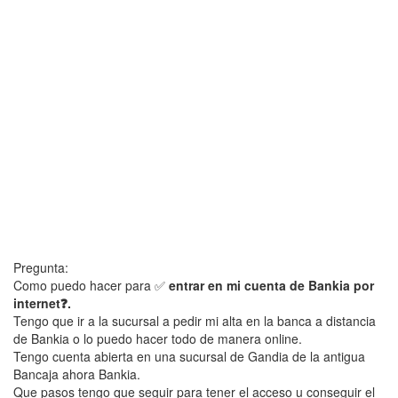
Pregunta:
Como puedo hacer para ✅
entrar en mi cuenta de Bankia por
internet❓.
Tengo que ir a la sucursal a pedir mi alta en la banca a distancia
de Bankia o lo puedo hacer todo de manera online.
Tengo cuenta abierta en una sucursal de Gandia de la antigua
Bancaja ahora Bankia.
Que pasos tengo que seguir para tener el acceso u conseguir el