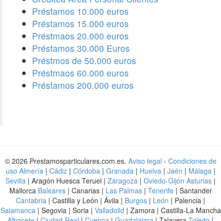
Préstamos 10.000 euros
Préstamos 15.000 euros
Préstmaos 20.000 euros
Préstamos 30.000 Euros
Préstmos de 50.000 euros
Préstmaos 60.000 euros
Préstamos 200.000 euros
© 2026 Prestamosparticulares.com.es.
Aviso legal
-
Condiciones de
uso
Almería
|
Cádiz
|
Córdoba
|
Granada
|
Huelva
|
Jaén
|
Málaga
|
Sevilla
| Aragón Huesca Teruel |
Zaragoza
|
Oviedo-Gijón Asturias
|
Mallorca
Baleares
| Canarias |
Las Palmas
|
Tenerife
| Santander
Cantabria
| Castilla y León | Ávila |
Burgos
|
León
| Palencia |
Salamanca
| Segovia | Soria |
Valladolid
| Zamora | Castilla-La Mancha
Albacete
|
Ciudad Real
|
Cuenca
|
Guadalajara
| Talavera
Toledo
|