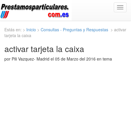
Toggl
navig
Estás en: >
Inicio
>
Consultas - Preguntas y Respuestas
> activar
tarjeta la caixa
activar tarjeta la caixa
por Pili Vazquez- Madrid el 05 de Marzo del 2016 en tema