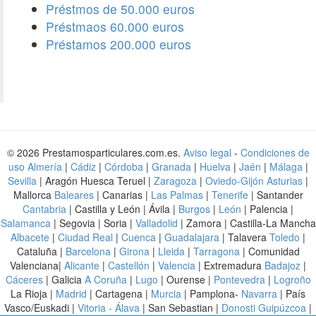
Préstmos de 50.000 euros
Préstmaos 60.000 euros
Préstamos 200.000 euros
© 2026 Prestamosparticulares.com.es.
Aviso legal
-
Condiciones de
uso
Almería
|
Cádiz
|
Córdoba
|
Granada
|
Huelva
|
Jaén
|
Málaga
|
Sevilla
| Aragón Huesca Teruel |
Zaragoza
|
Oviedo-Gijón Asturias
|
Mallorca
Baleares
| Canarias |
Las Palmas
|
Tenerife
| Santander
Cantabria
| Castilla y León | Ávila |
Burgos
|
León
| Palencia |
Salamanca
| Segovia | Soria |
Valladolid
| Zamora | Castilla-La Mancha
Albacete
|
Ciudad Real
|
Cuenca
|
Guadalajara
| Talavera
Toledo
|
Cataluña |
Barcelona
|
Girona
|
Lleida
|
Tarragona
| Comunidad
Valenciana|
Alicante
|
Castellón
|
Valencia
| Extremadura
Badajoz
|
Cáceres
| Galicia
A Coruña
|
Lugo
| Ourense |
Pontevedra
|
Logroño
La Rioja |
Madrid
| Cartagena |
Murcia
| Pamplona-
Navarra
| País
Vasco/Euskadi |
Vitoria - Álava
| San Sebastian |
Donosti Guipúzcoa
|