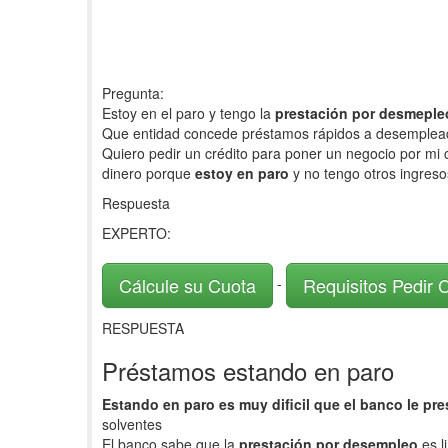
Pregunta:
Estoy en el paro y tengo la
prestación por desmeple
Que entidad concede préstamos rápidos a desemplea
Quiero pedir un crédito para poner un negocio por m
dinero porque
estoy en paro
y no tengo otros ingres
Respuesta
EXPERTO:
Cálcule su Cuota
Requisitos Pedir 
-
RESPUESTA
Préstamos estando en paro
Estando en paro es muy dificil que el banco le pre
solventes
El banco sabe que la
prestación por desempleo
es l