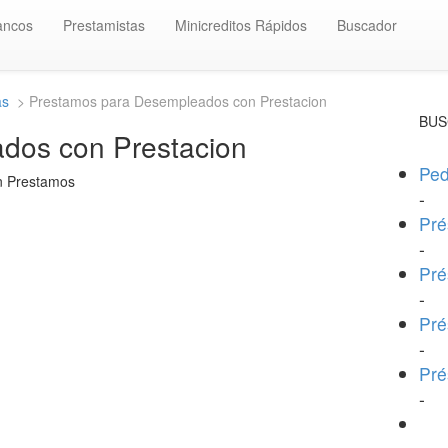
ancos
Prestamistas
Minicreditos Rápidos
Buscador
as
> Prestamos para Desempleados con Prestacion
BUS
dos con Prestacion
Ped
en Prestamos
-
Pré
-
Pré
-
Pré
-
Pré
-