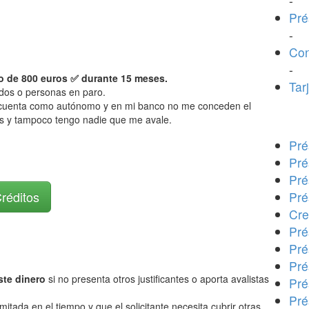
-
Pré
-
Con
-
o de 800 euros ✅ durante 15 meses.
Tar
dos o personas en paro.
i cuenta como autónomo y en mi banco no me conceden el
os y tampoco tengo nadie que me avale.
Pré
Pré
Pré
Créditos
Pré
Cre
Pré
Pré
Pré
ste dinero
si no presenta otros justificantes o aporta avalistas
Pré
Pré
imitada en el tiempo y que el solicitante necesita cubrir otras