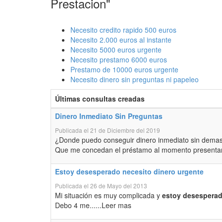
Prestacion"
Necesito credito rapido 500 euros
Necesito 2.000 euros al instante
Necesito 5000 euros urgente
Necesito prestamo 6000 euros
Prestamo de 10000 euros urgente
Necesito dinero sin preguntas ni papeleo
Últimas consultas creadas
Dinero Inmediato Sin Preguntas
Publicada el 21 de Diciembre del 2019
¿Donde puedo conseguir dinero inmediato sin dema
Que me concedan el préstamo al momento presentan
Estoy desesperado necesito dinero urgente
Publicada el 26 de Mayo del 2013
Mi situación es muy complicada y
estoy desesperado
Debo 4 me......Leer mas