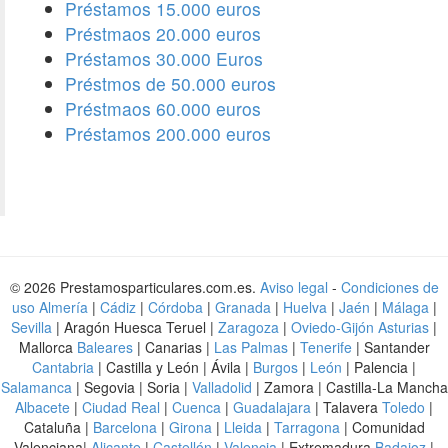
Préstamos 15.000 euros
Préstmaos 20.000 euros
Préstamos 30.000 Euros
Préstmos de 50.000 euros
Préstmaos 60.000 euros
Préstamos 200.000 euros
© 2026 Prestamosparticulares.com.es.
Aviso legal
-
Condiciones de
uso
Almería
|
Cádiz
|
Córdoba
|
Granada
|
Huelva
|
Jaén
|
Málaga
|
Sevilla
| Aragón Huesca Teruel |
Zaragoza
|
Oviedo-Gijón Asturias
|
Mallorca
Baleares
| Canarias |
Las Palmas
|
Tenerife
| Santander
Cantabria
| Castilla y León | Ávila |
Burgos
|
León
| Palencia |
Salamanca
| Segovia | Soria |
Valladolid
| Zamora | Castilla-La Mancha
Albacete
|
Ciudad Real
|
Cuenca
|
Guadalajara
| Talavera
Toledo
|
Cataluña |
Barcelona
|
Girona
|
Lleida
|
Tarragona
| Comunidad
Valenciana|
Alicante
|
Castellón
|
Valencia
| Extremadura
Badajoz
|