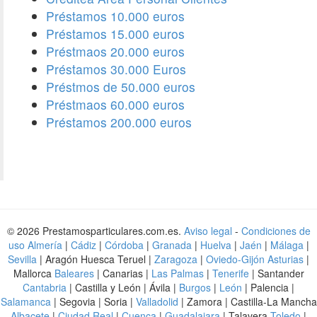
Préstamos 10.000 euros
Préstamos 15.000 euros
Préstmaos 20.000 euros
Préstamos 30.000 Euros
Préstmos de 50.000 euros
Préstmaos 60.000 euros
Préstamos 200.000 euros
© 2026 Prestamosparticulares.com.es.
Aviso legal
-
Condiciones de
uso
Almería
|
Cádiz
|
Córdoba
|
Granada
|
Huelva
|
Jaén
|
Málaga
|
Sevilla
| Aragón Huesca Teruel |
Zaragoza
|
Oviedo-Gijón Asturias
|
Mallorca
Baleares
| Canarias |
Las Palmas
|
Tenerife
| Santander
Cantabria
| Castilla y León | Ávila |
Burgos
|
León
| Palencia |
Salamanca
| Segovia | Soria |
Valladolid
| Zamora | Castilla-La Mancha
Albacete
|
Ciudad Real
|
Cuenca
|
Guadalajara
| Talavera
Toledo
|