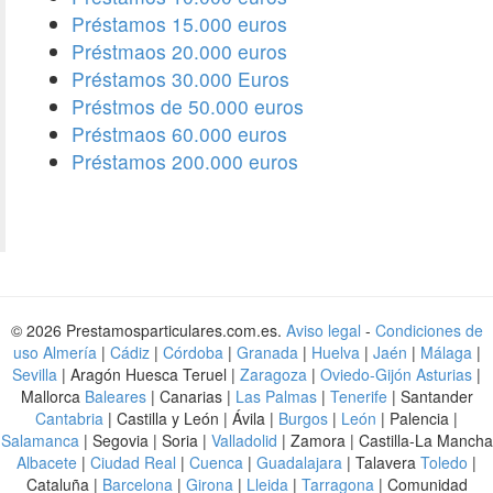
Préstamos 15.000 euros
Préstmaos 20.000 euros
Préstamos 30.000 Euros
Préstmos de 50.000 euros
Préstmaos 60.000 euros
Préstamos 200.000 euros
© 2026 Prestamosparticulares.com.es.
Aviso legal
-
Condiciones de
uso
Almería
|
Cádiz
|
Córdoba
|
Granada
|
Huelva
|
Jaén
|
Málaga
|
Sevilla
| Aragón Huesca Teruel |
Zaragoza
|
Oviedo-Gijón Asturias
|
Mallorca
Baleares
| Canarias |
Las Palmas
|
Tenerife
| Santander
Cantabria
| Castilla y León | Ávila |
Burgos
|
León
| Palencia |
Salamanca
| Segovia | Soria |
Valladolid
| Zamora | Castilla-La Mancha
Albacete
|
Ciudad Real
|
Cuenca
|
Guadalajara
| Talavera
Toledo
|
Cataluña |
Barcelona
|
Girona
|
Lleida
|
Tarragona
| Comunidad