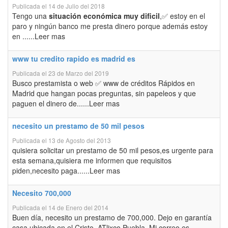
Publicada el 14 de Julio del 2018
Tengo una
situación económica muy dificil
,✅ estoy en el
paro y ningún banco me presta dinero porque además estoy
en ......Leer mas
www tu credito rapido es madrid es
Publicada el 23 de Marzo del 2019
Busco prestamista o web ✅ www de créditos Rápidos en
Madrid que hangan pocas preguntas, sin papeleos y que
paguen el dinero de......Leer mas
necesito un prestamo de 50 mil pesos
Publicada el 13 de Agosto del 2013
quisiera solicitar un prestamo de 50 mil pesos,es urgente para
esta semana,quisiera me informen que requisitos
piden,necesito paga......Leer mas
Necesito 700,000
Publicada el 14 de Enero del 2014
Buen día, necesito un prestamo de 700,000. Dejo en garantía
casa ubicada en el Cristo, ATlixco Puebla. Mi correo es