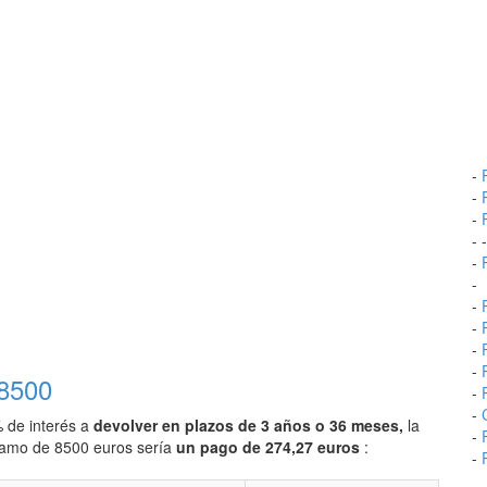
-
-
-
- 
-
-
-
-
-
-
 8500
-
-
% de interés a
devolver en plazos de 3 años o 36 meses,
la
-
stamo de 8500 euros sería
un pago de 274,27 euros
:
-