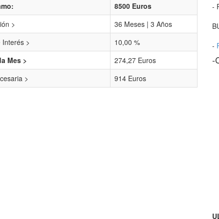
amo:
8500 Euros
- 
ión >
36 Meses | 3 Años
B
 Interés >
10,00 %
-
-
da Mes >
274,27 Euros
cesaria >
914 Euros
U