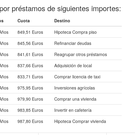
por préstamos de siguientes importes:
os
Cuota
Destino
Años
849,51 Euros
Hipoteca Compra piso
Años
845,56 Euros
Refinanciar deudas
Años
841,61 Euros
Reagrupar otros préstamos
Años
837,66 Euros
Adquisición de local
Años
833,71 Euros
Comprar licencia de taxi
Años
975,95 Euros
Inversiones agrícolas
Años
979,90 Euros
Comprar una vivienda
Años
983,85 Euros
Invertir en cafetería
Años
987,80 Euros
Hipoteca Comprar vivienda