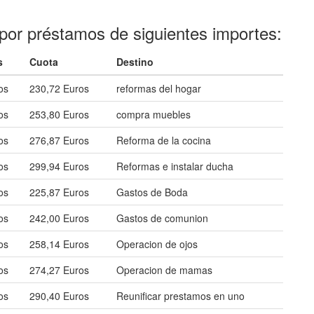
por préstamos de siguientes importes:
s
Cuota
Destino
os
230,72 Euros
reformas del hogar
os
253,80 Euros
compra muebles
os
276,87 Euros
Reforma de la cocina
os
299,94 Euros
Reformas e instalar ducha
os
225,87 Euros
Gastos de Boda
os
242,00 Euros
Gastos de comunion
os
258,14 Euros
Operacion de ojos
os
274,27 Euros
Operacion de mamas
os
290,40 Euros
Reunificar prestamos en uno