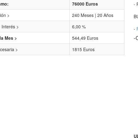
amo:
76000 Euros
- 
ión >
240 Meses | 20 Años
B
 Interés >
6,00 %
-
-
da Mes >
544,49 Euros
cesaria >
1815 Euros
U