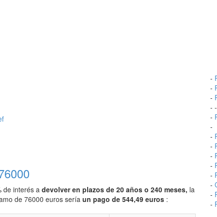
-
-
-
- 
-
ef
-
-
-
-
-
 76000
-
-
% de interés a
devolver en plazos de 20 años o 240 meses,
la
-
stamo de 76000 euros sería
un pago de 544,49 euros
:
-