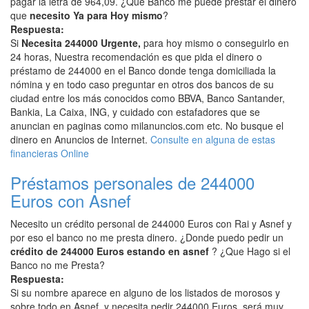
pagar la letra de 964,09. ¿Que Banco me puede prestar el dinero
que
necesito Ya para Hoy mismo
?
Respuesta:
Si
Necesita 244000 Urgente,
para hoy mismo o conseguirlo en
24 horas, Nuestra recomendación es que pida el dinero o
préstamo de 244000 en el Banco donde tenga domiciliada la
nómina y en todo caso preguntar en otros dos bancos de su
ciudad entre los más conocidos como BBVA, Banco Santander,
Bankia, La Caixa, ING, y cuidado con estafadores que se
anuncian en paginas como milanuncios.com etc. No busque el
dinero en Anuncios de Internet.
Consulte en alguna de estas
financieras Online
Préstamos personales de 244000
Euros con Asnef
Necesito un crédito personal de 244000 Euros con Rai y Asnef y
por eso el banco no me presta dinero. ¿Donde puedo pedir un
crédito de 244000 Euros estando en asnef
? ¿Que Hago si el
Banco no me Presta?
Respuesta:
Si su nombre aparece en alguno de los listados de morosos y
sobre todo en Asnef, y necesita pedir 244000 Euros, será muy