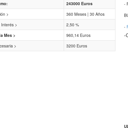
amo:
243000 Euros
- 
ión >
360 Meses | 30 Años
B
 Interés >
2,50 %
-
-
da Mes >
960,14 Euros
esaria >
3200 Euros
U