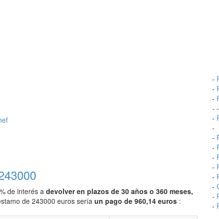
-
-
-
- 
-
nef
-
-
-
-
-
 243000
-
-
0% de interés a
devolver en plazos de 30 años o 360 meses,
-
préstamo de 243000 euros sería
un pago de 960,14 euros
:
-