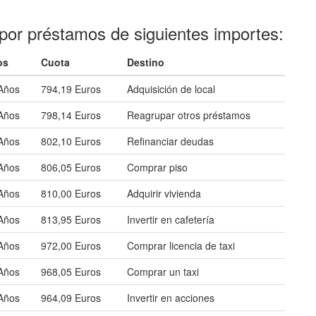
por préstamos de siguientes importes:
os
Cuota
Destino
Años
794,19 Euros
Adquisición de local
Años
798,14 Euros
Reagrupar otros préstamos
Años
802,10 Euros
Refinanciar deudas
Años
806,05 Euros
Comprar piso
Años
810,00 Euros
Adquirir vivienda
Años
813,95 Euros
Invertir en cafetería
Años
972,00 Euros
Comprar licencia de taxi
Años
968,05 Euros
Comprar un taxi
Años
964,09 Euros
Invertir en acciones