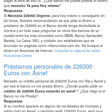
pagar la letra de 892,97. ¿Que Banco me puede prestar el dinero
que
necesito Ya para Hoy mismo
?
Respuesta:
Si
Necesita 226000 Urgente,
para hoy mismo o conseguirlo en
24 horas, Nuestra recomendación es que pida el dinero o
préstamo de 226000 en el Banco donde tenga domiciliada la
nómina y en todo caso preguntar en otros dos bancos de su
ciudad entre los más conocidos como BBVA, Banco Santander,
Bankia, La Caixa, ING, y cuidado con estafadores que se
anuncian en paginas como milanuncios.com etc. No busque el
dinero en Anuncios de Internet.
Consulte en alguna de estas
financieras Online
Préstamos personales de 226000
Euros con Asnef
Necesito un crédito personal de 226000 Euros con Rai y Asnef y
por eso el banco no me presta dinero. ¿Donde puedo pedir un
crédito de 226000 Euros estando en asnef
? ¿Que Hago si el
Banco no me Presta?
Respuesta:
Si su nombre aparece en alguno de los listados de morosos y
sobre todo en Asnef, y necesita pedir 226000 Euros, será muy