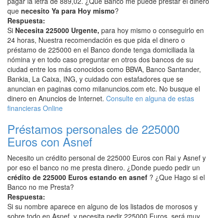
pagar la letra de 889,02. ¿Que Banco me puede prestar el dinero
que
necesito Ya para Hoy mismo
?
Respuesta:
Si
Necesita 225000 Urgente,
para hoy mismo o conseguirlo en
24 horas, Nuestra recomendación es que pida el dinero o
préstamo de 225000 en el Banco donde tenga domiciliada la
nómina y en todo caso preguntar en otros dos bancos de su
ciudad entre los más conocidos como BBVA, Banco Santander,
Bankia, La Caixa, ING, y cuidado con estafadores que se
anuncian en paginas como milanuncios.com etc. No busque el
dinero en Anuncios de Internet.
Consulte en alguna de estas
financieras Online
Préstamos personales de 225000
Euros con Asnef
Necesito un crédito personal de 225000 Euros con Rai y Asnef y
por eso el banco no me presta dinero. ¿Donde puedo pedir un
crédito de 225000 Euros estando en asnef
? ¿Que Hago si el
Banco no me Presta?
Respuesta:
Si su nombre aparece en alguno de los listados de morosos y
sobre todo en Asnef, y necesita pedir 225000 Euros, será muy