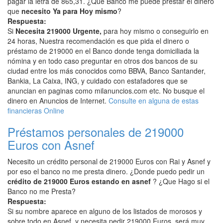
pagar la letra de 865,31. ¿Que Banco me puede prestar el dinero
que
necesito Ya para Hoy mismo
?
Respuesta:
Si
Necesita 219000 Urgente,
para hoy mismo o conseguirlo en
24 horas, Nuestra recomendación es que pida el dinero o
préstamo de 219000 en el Banco donde tenga domiciliada la
nómina y en todo caso preguntar en otros dos bancos de su
ciudad entre los más conocidos como BBVA, Banco Santander,
Bankia, La Caixa, ING, y cuidado con estafadores que se
anuncian en paginas como milanuncios.com etc. No busque el
dinero en Anuncios de Internet.
Consulte en alguna de estas
financieras Online
Préstamos personales de 219000
Euros con Asnef
Necesito un crédito personal de 219000 Euros con Rai y Asnef y
por eso el banco no me presta dinero. ¿Donde puedo pedir un
crédito de 219000 Euros estando en asnef
? ¿Que Hago si el
Banco no me Presta?
Respuesta:
Si su nombre aparece en alguno de los listados de morosos y
sobre todo en Asnef, y necesita pedir 219000 Euros, será muy