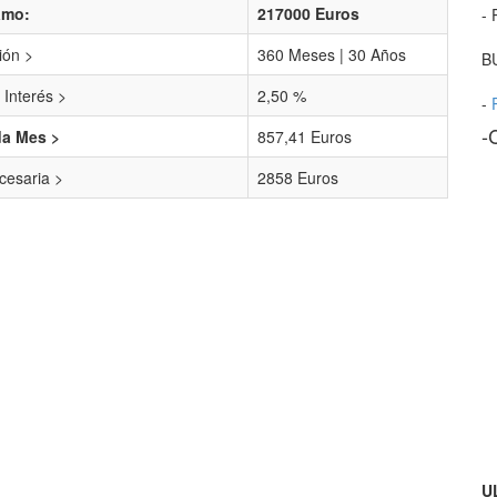
amo:
217000 Euros
- 
ión >
360 Meses | 30 Años
B
 Interés >
2,50 %
-
-
da Mes >
857,41 Euros
esaria >
2858 Euros
U