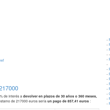
-
-
-
- 
-
nef
-
-
-
-
-
 217000
-
-
0% de interés a
devolver en plazos de 30 años o 360 meses,
-
préstamo de 217000 euros sería
un pago de 857,41 euros
:
-