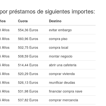
por préstamos de siguientes importes:
ños
Cuota
Destino
0 Años
554,36 Euros
evitar embargo
0 Años
560,96 Euros
compra piso
5 Años
502,75 Euros
compra local
5 Años
508,59 Euros
montar negocio
5 Años
514,44 Euros
abrir una cafeteria
5 Años
520,29 Euros
comprar vivienda
5 Años
526,13 Euros
reunificar deudas
5 Años
531,98 Euros
financiar compra nave
5 Años
537,82 Euros
comprar mercancia