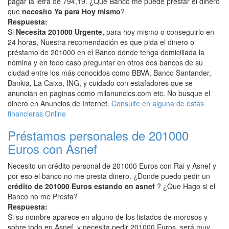
pagar la letra de 794,19. ¿Que Banco me puede prestar el dinero
que
necesito Ya para Hoy mismo
?
Respuesta:
Si
Necesita 201000 Urgente,
para hoy mismo o conseguirlo en
24 horas, Nuestra recomendación es que pida el dinero o
préstamo de 201000 en el Banco donde tenga domiciliada la
nómina y en todo caso preguntar en otros dos bancos de su
ciudad entre los más conocidos como BBVA, Banco Santander,
Bankia, La Caixa, ING, y cuidado con estafadores que se
anuncian en paginas como milanuncios.com etc. No busque el
dinero en Anuncios de Internet.
Consulte en alguna de estas
financieras Online
Préstamos personales de 201000
Euros con Asnef
Necesito un crédito personal de 201000 Euros con Rai y Asnef y
por eso el banco no me presta dinero. ¿Donde puedo pedir un
crédito de 201000 Euros estando en asnef
? ¿Que Hago si el
Banco no me Presta?
Respuesta:
Si su nombre aparece en alguno de los listados de morosos y
sobre todo en Asnef, y necesita pedir 201000 Euros, será muy