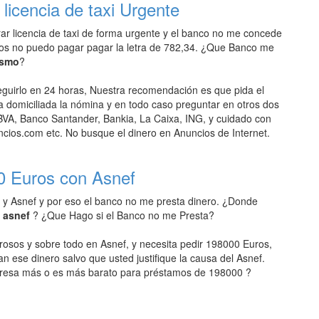
icencia de taxi Urgente
r licencia de taxi de forma urgente y el banco no me concede
ros no puedo pagar pagar la letra de 782,34. ¿Que Banco me
ismo
?
uirlo en 24 horas, Nuestra recomendación es que pida el
domiciliada la nómina y en todo caso preguntar en otros dos
VA, Banco Santander, Bankia, La Caixa, ING, y cuidado con
ios.com etc. No busque el dinero en Anuncios de Internet.
0 Euros con Asnef
 y Asnef y por eso el banco no me presta dinero. ¿Donde
n asnef
? ¿Que Hago si el Banco no me Presta?
rosos y sobre todo en Asnef, y necesita pedir 198000 Euros,
an ese dinero salvo que usted justifique la causa del Asnef.
resa más o es más barato para préstamos de 198000 ?