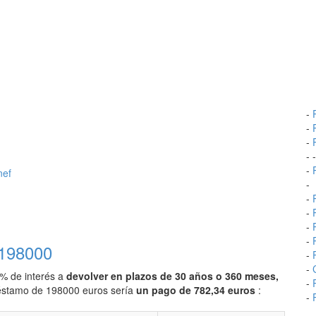
-
-
-
- 
-
nef
-
-
-
-
-
 198000
-
-
0% de interés a
devolver en plazos de 30 años o 360 meses,
-
préstamo de 198000 euros sería
un pago de 782,34 euros
:
-