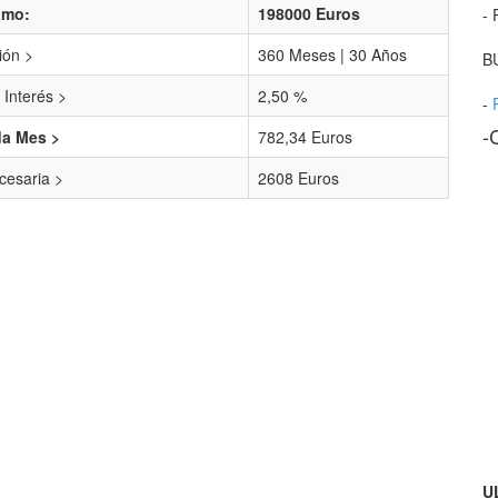
amo:
198000 Euros
- 
ión >
360 Meses | 30 Años
B
 Interés >
2,50 %
-
-
da Mes >
782,34 Euros
esaria >
2608 Euros
U