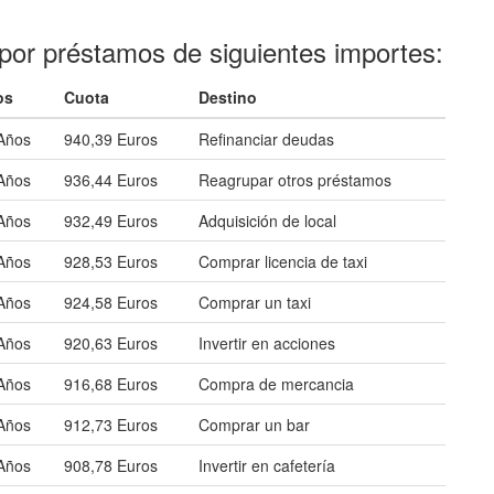
por préstamos de siguientes importes:
os
Cuota
Destino
Años
940,39 Euros
Refinanciar deudas
Años
936,44 Euros
Reagrupar otros préstamos
Años
932,49 Euros
Adquisición de local
Años
928,53 Euros
Comprar licencia de taxi
Años
924,58 Euros
Comprar un taxi
Años
920,63 Euros
Invertir en acciones
Años
916,68 Euros
Compra de mercancia
Años
912,73 Euros
Comprar un bar
Años
908,78 Euros
Invertir en cafetería