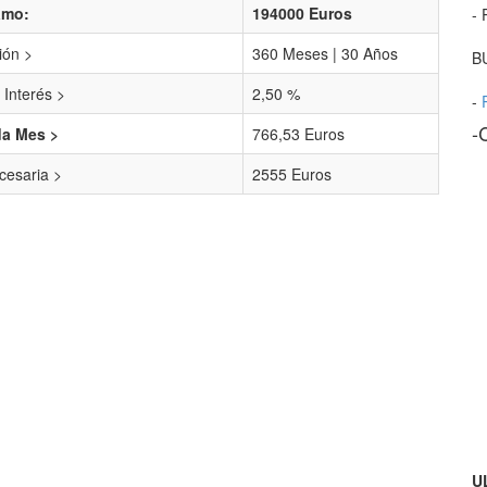
amo:
194000 Euros
- 
ión >
360 Meses | 30 Años
B
 Interés >
2,50 %
-
-
da Mes >
766,53 Euros
esaria >
2555 Euros
U