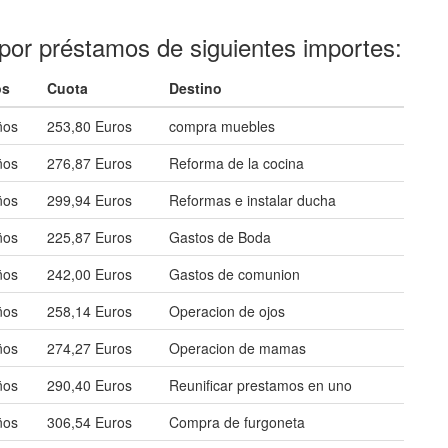
por préstamos de siguientes importes:
os
Cuota
Destino
ños
253,80 Euros
compra muebles
ños
276,87 Euros
Reforma de la cocina
ños
299,94 Euros
Reformas e instalar ducha
ños
225,87 Euros
Gastos de Boda
ños
242,00 Euros
Gastos de comunion
ños
258,14 Euros
Operacion de ojos
ños
274,27 Euros
Operacion de mamas
ños
290,40 Euros
Reunificar prestamos en uno
ños
306,54 Euros
Compra de furgoneta