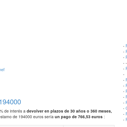
-
-
-
- 
-
nef
-
-
-
-
-
 194000
-
-
0% de interés a
devolver en plazos de 30 años o 360 meses,
-
préstamo de 194000 euros sería
un pago de 766,53 euros
:
-