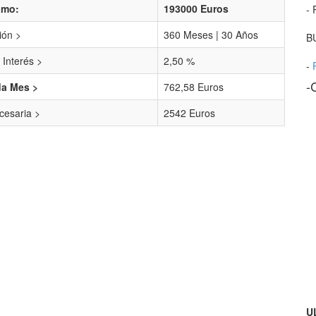
amo:
193000 Euros
- 
ión >
360 Meses | 30 Años
B
 Interés >
2,50 %
-
-
da Mes >
762,58 Euros
esaria >
2542 Euros
U