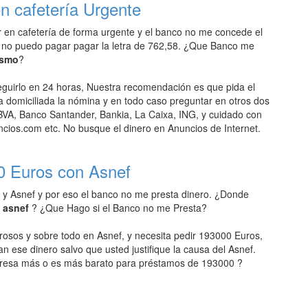
n cafetería Urgente
r en cafetería de forma urgente y el banco no me concede el
 no puedo pagar pagar la letra de 762,58. ¿Que Banco me
ismo
?
uirlo en 24 horas, Nuestra recomendación es que pida el
domiciliada la nómina y en todo caso preguntar en otros dos
VA, Banco Santander, Bankia, La Caixa, ING, y cuidado con
ios.com etc. No busque el dinero en Anuncios de Internet.
0 Euros con Asnef
 y Asnef y por eso el banco no me presta dinero. ¿Donde
n asnef
? ¿Que Hago si el Banco no me Presta?
rosos y sobre todo en Asnef, y necesita pedir 193000 Euros,
an ese dinero salvo que usted justifique la causa del Asnef.
resa más o es más barato para préstamos de 193000 ?