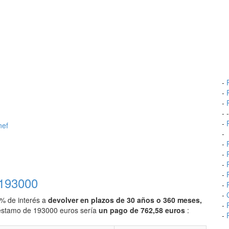
-
-
-
- 
-
nef
-
-
-
-
-
 193000
-
-
0% de interés a
devolver en plazos de 30 años o 360 meses,
-
préstamo de 193000 euros sería
un pago de 762,58 euros
:
-