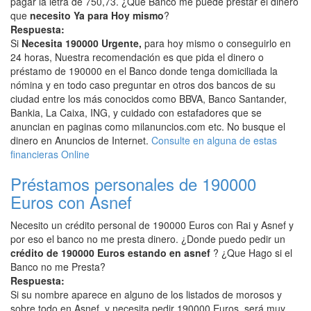
pagar la letra de 750,73. ¿Que Banco me puede prestar el dinero
que
necesito Ya para Hoy mismo
?
Respuesta:
Si
Necesita 190000 Urgente,
para hoy mismo o conseguirlo en
24 horas, Nuestra recomendación es que pida el dinero o
préstamo de 190000 en el Banco donde tenga domiciliada la
nómina y en todo caso preguntar en otros dos bancos de su
ciudad entre los más conocidos como BBVA, Banco Santander,
Bankia, La Caixa, ING, y cuidado con estafadores que se
anuncian en paginas como milanuncios.com etc. No busque el
dinero en Anuncios de Internet.
Consulte en alguna de estas
financieras Online
Préstamos personales de 190000
Euros con Asnef
Necesito un crédito personal de 190000 Euros con Rai y Asnef y
por eso el banco no me presta dinero. ¿Donde puedo pedir un
crédito de 190000 Euros estando en asnef
? ¿Que Hago si el
Banco no me Presta?
Respuesta:
Si su nombre aparece en alguno de los listados de morosos y
sobre todo en Asnef, y necesita pedir 190000 Euros, será muy