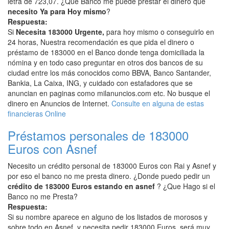
letra de 723,07. ¿Que Banco me puede prestar el dinero que
necesito Ya para Hoy mismo
?
Respuesta:
Si
Necesita 183000 Urgente,
para hoy mismo o conseguirlo en
24 horas, Nuestra recomendación es que pida el dinero o
préstamo de 183000 en el Banco donde tenga domiciliada la
nómina y en todo caso preguntar en otros dos bancos de su
ciudad entre los más conocidos como BBVA, Banco Santander,
Bankia, La Caixa, ING, y cuidado con estafadores que se
anuncian en paginas como milanuncios.com etc. No busque el
dinero en Anuncios de Internet.
Consulte en alguna de estas
financieras Online
Préstamos personales de 183000
Euros con Asnef
Necesito un crédito personal de 183000 Euros con Rai y Asnef y
por eso el banco no me presta dinero. ¿Donde puedo pedir un
crédito de 183000 Euros estando en asnef
? ¿Que Hago si el
Banco no me Presta?
Respuesta:
Si su nombre aparece en alguno de los listados de morosos y
sobre todo en Asnef, y necesita pedir 183000 Euros, será muy